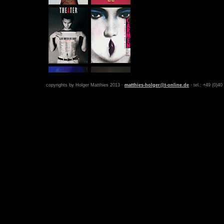
copyrights by Holger Matthies 2013 ·
matthies-holger@t-online.de
· tel.: +49 (0)40